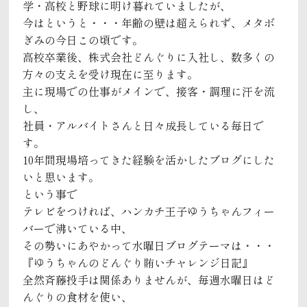
学・高校と野球に明け暮れていましたが、
今はというと・・・年齢の壁は超えられず、メタボ
ぎみの今日この頃です。
高校卒業後、株式会社どんぐりに入社し、数多くの
方々の支えを受け現在に至ります。
主に現場での仕事がメインで、接客・調理に汗を流
し、
社員・アルバイトさんと日々成長している毎日で
す。
10年間現場培ってきた経験を活かしたブログにした
いと思います。
という事で
テレビをつければ、ハンカチ王子ゆうちゃんフィー
バーで沸いている中、
その勢いにあやかって水曜日ブログテーマは・・・
『ゆうちゃんのどんぐり賄いチャレンジ日記』
全然斉藤投手は関係ありませんが、毎週水曜日はど
んぐりの食材を使い、