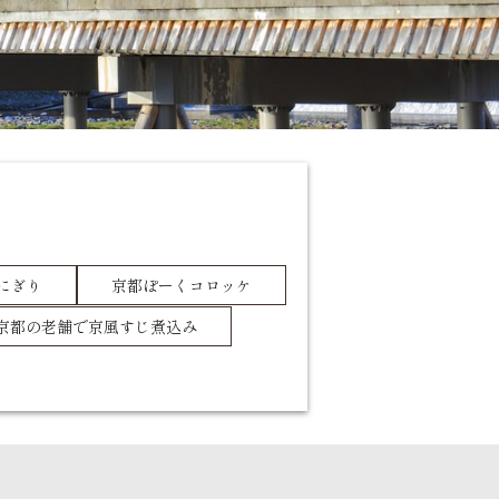
にぎり
京都ぽーくコロッケ
京都の老舗で京風すじ煮込み