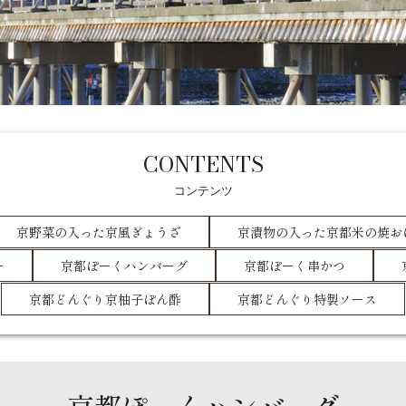
CONTENTS
コンテンツ
京野菜の入った京風ぎょうざ
京漬物の入った京都米の焼お
ー
京都ぽーくハンバーグ
京都ぽーく串かつ
京都どんぐり京柚子ぽん酢
京都どんぐり特製ソース